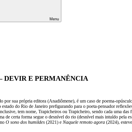
Menu
 – DEVIR E PERMANÊNCIA
do por sua própria editora (Anadiômene), é um caso de poema-opúsculo 
 do estado do Rio de Janeiro prefigurando para o poeta-pensador reflexõ
 inclusive, tem nome, Trapicheiros ou Trapicheiro, sendo cada uma das 
ema de certa forma segue o desnível do rio (desnível mais intuído pela es
omo
O sono dos humildes
(2021) e
Naquele remoto agora
(2024), esteve