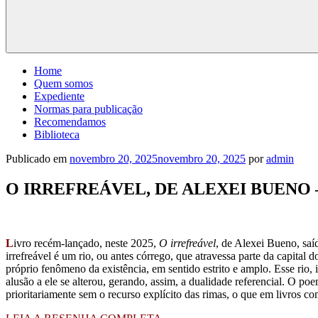
Home
Quem somos
Expediente
Normas para publicação
Recomendamos
Biblioteca
Publicado em
novembro 20, 2025
novembro 20, 2025
por
admin
O IRREFREÁVEL, DE ALEXEI BUENO
L
ivro recém-lançado, neste 2025,
O irrefreável
, de Alexei Bueno, saí
irrefreável é um rio, ou antes córrego, que atravessa parte da capital
próprio fenômeno da existência, em sentido estrito e amplo. Esse rio,
alusão a ele se alterou, gerando, assim, a dualidade referencial. O po
prioritariamente sem o recurso explícito das rimas, o que em livros c