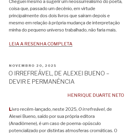
Cheguei mesmo a sugerir um neossurrealismo do poeta,
coisa que, passado um decênio, em virtude
principalmente dos dois livros que saíram depois e
mesmo em relação à própria mudança de interpretação
minha do pequeno universo trabalhado, não faria mais.
LEIA A RESENHA COMPLETA
PUBLICADO
NOVEMBRO 20, 2025
EM
O IRREFREÁVEL, DE ALEXEI BUENO –
DEVIR E PERMANÊNCIA
HENRIQUE DUARTE NETO
L
ivro recém-lançado, neste 2025,
O irrefreável
, de
Alexei Bueno, saído por sua própria editora
(Anadiômene), é um caso de poema-opúsculo
potencializado por distintas atmosferas cromáticas. O