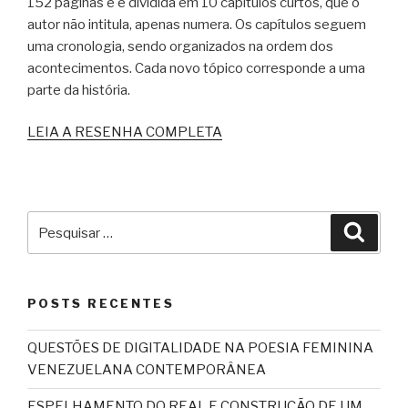
152 páginas e é dividida em 10 capítulos curtos, que o
autor não intitula, apenas numera. Os capítulos seguem
uma cronologia, sendo organizados na ordem dos
acontecimentos. Cada novo tópico corresponde a uma
parte da história.
LEIA A RESENHA COMPLETA
Pesquisar
Pesqu
por:
POSTS RECENTES
QUESTÕES DE DIGITALIDADE NA POESIA FEMININA
VENEZUELANA CONTEMPORÂNEA
ESPELHAMENTO DO REAL E CONSTRUÇÃO DE UM